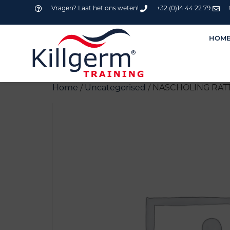
Vragen? Laat het ons weten!
+32 (0)14 44 22 79
HOM
Home
/
Uncategorised
/ NASCHOLING RATT