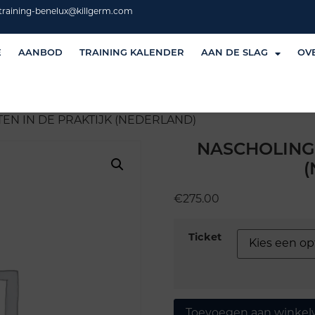
training-benelux@killgerm.com
E
AANBOD
TRAINING KALENDER
AAN DE SLAG
OV
EN IN DE PRAKTIJK (NEDERLAND)
NASCHOLING 
€
275.00
Ticket
Toevoegen aan winke