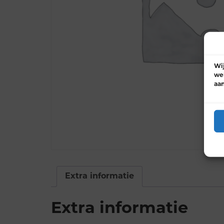
Wij
web
aa
Extra informatie
Extra informatie