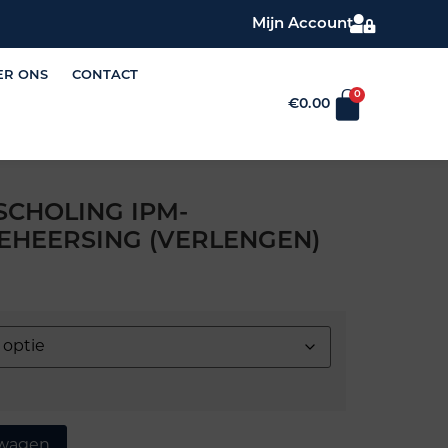
Mijn Account
ER ONS
CONTACT
0
€
0.00
SCHOLING IPM-
EHEERSING (VERLENGEN)
lwagen