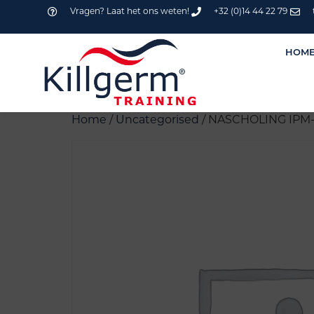
Vragen? Laat het ons weten!
+32 (0)14 44 22 79
HOM
Home
/
Uncategorised
/ NASCHOLING IPM