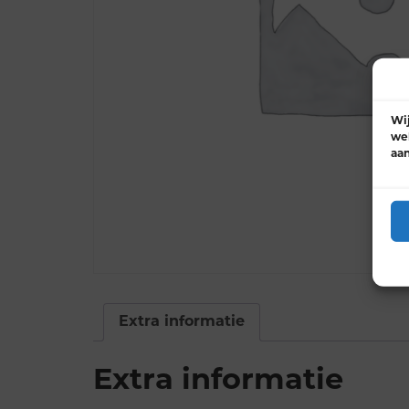
Wij
web
aa
Extra informatie
Extra informatie