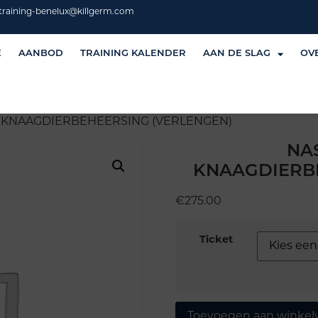
training-benelux@killgerm.com
E
AANBOD
TRAINING KALENDER
AAN DE SLAG
OV
-KNAAGDIERBEHEERSING (VERLENGEN)
NA
KNAAGDIERB
€
275.00
Ticket
Toevoegen aan winke