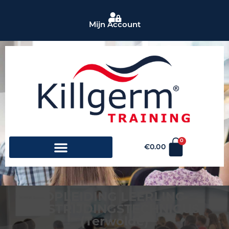
Mijn Account
0
€
0.00
OPLEIDING LEERLING
BESTRIJDINGSTECHNICUS
(Terwolde)