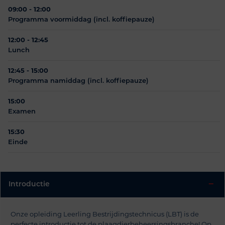
09:00 - 12:00
Programma voormiddag (incl. koffiepauze)
12:00 - 12:45
Lunch
12:45 - 15:00
Programma namiddag (incl. koffiepauze)
15:00
Examen
15:30
Einde
−
Introductie
Onze opleiding Leerling Bestrijdingstechnicus (LBT) is de
perfecte introductie tot de plaagdierbeheersingsbranche! Op