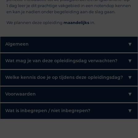
1 dag leer je dit prachtige vakgebied in een notendop kennen
en kan je nadien onder begeleiding aan de slag gaan.
We plannen deze opleiding
maandelijks
in.
▾
Algemeen
▾
Wat mag je van deze opleidingsdag verwachten?
▾
Welke kennis doe je op tijdens deze opleidingsdag?
▾
Voorwaarden
▾
Wat is inbegrepen / niet inbegrepen?