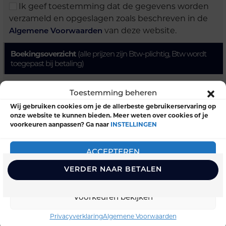
Ik geef toestemming dat de gegevens worden
verzameld en opgeslagen zoals beschreven in de
van deze website.
Algemene Voorwaarden
Boekingsoverzicht
(alle prijzen zijn Btw-plichtig, Btw wordt
toegepast bij betaling)
1
x
LBT Terwolde (17/11)
€275.00
Toestemming beheren
Wij gebruiken cookies om je de allerbeste gebruikerservaring op
onze website te kunnen bieden. Meer weten over cookies of je
voorkeuren aanpassen? Ga naar
INSTELLINGEN
Totaal
€275.00
ACCEPTEREN
WEIGEREN
Voorkeuren bekijken
CURSUSINFORMATIE
Privacyverklaring
Algemene Voorwaarden