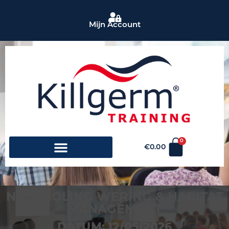
Mijn Account
0
€
0.00
NASCHOLING WERING & HABITAT
MANAGEMENT
DATUM: 12/05/2026