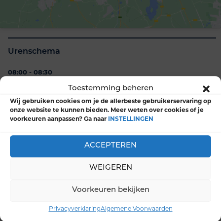
Urenschema
08:00 - 08:30
Ontvangst
Toestemming beheren
Wij gebruiken cookies om je de allerbeste gebruikerservaring op
08:30 - 12:00
onze website te kunnen bieden. Meer weten over cookies of je
Programma voormiddag (incl. koffiepauze)
voorkeuren aanpassen? Ga naar
INSTELLINGEN
12:00 - 13:00
Lunch
ACCEPTEREN
13:00 - 15:30
WEIGEREN
Programma namiddag (incl. koffiepauze)
Voorkeuren bekijken
15:30
Examen
Privacyverklaring
Algemene Voorwaarden