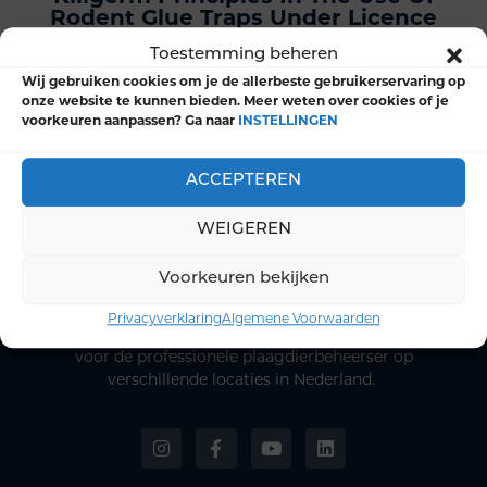
Rodent Glue Traps Under Licence
Toestemming beheren
Oeps! We konden je formulier niet vinden.
Wij gebruiken cookies om je de allerbeste gebruikerservaring op
onze website te kunnen bieden. Meer weten over cookies of je
voorkeuren aanpassen? Ga naar
INSTELLINGEN
ACCEPTEREN
WEIGEREN
Voorkeuren bekijken
Privacyverklaring
Algemene Voorwaarden
Actuele en praktijkgerichte opleidingen en nascholingen
voor de professionele plaagdierbeheerser op
verschillende locaties in Nederland.