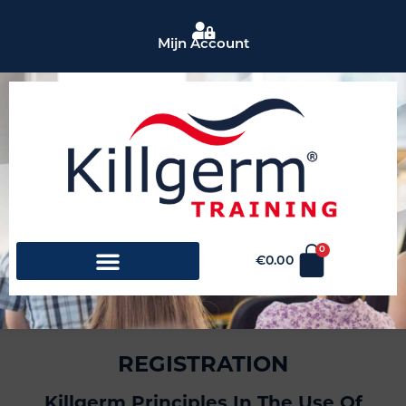
Mijn Account
0
€
0.00
REGISTRATION
Killgerm Principles In The Use Of