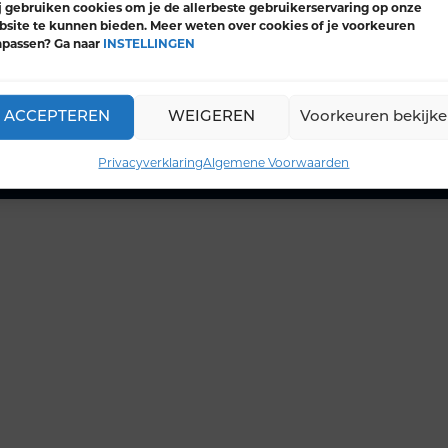
 gebruiken cookies om je de allerbeste gebruikerservaring op onze
site te kunnen bieden. Meer weten over cookies of je voorkeuren
Training Kalender
npassen? Ga naar
INSTELLINGEN
ACCEPTEREN
WEIGEREN
Voorkeuren bekijk
Privacyverklaring
Algemene Voorwaarden
Contact
Privacyverklaring
A