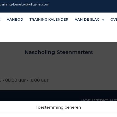
training-benelux@killgerm.com
E
AANBOD
TRAINING KALENDER
AAN DE SLAG
OV
Nascholing Steenmarters
6 - 08:00 uur - 16:00 uur
HOE WERKT HE
Toestemming beheren
Aan de slag
Aanbod (opleidinge