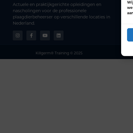
Wij
Actuele en praktijkgerichte opleidingen en
web
nascholingen voor de professionele
aa
plaagdierbeheerser op verschillende locaties in
Nederland.
Killgerm® Training © 2025