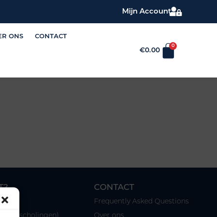
Mijn Account
ER ONS
CONTACT
0
€
0.00
T?
CONTACT
Frequently Asked Questions
n & nascholingen)
Over ons