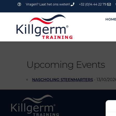
Vragen? Laat het ons weten!
+32 (0)14 44 22 79
HOM
Upcoming Events
- 13/10/202
NASCHOLING STEENMARTERS