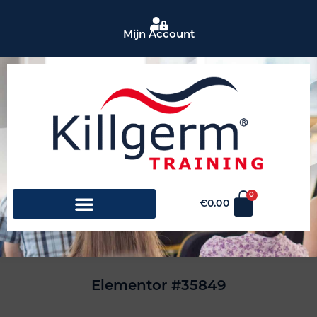
Mijn Account
0
€
0.00
Elementor #35849