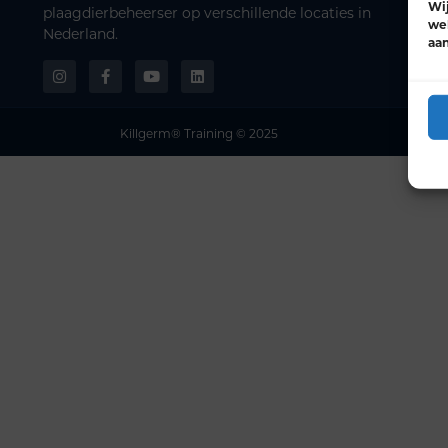
Wij
plaagdierbeheerser op verschillende locaties in
web
Nederland.
aa
Killgerm® Training © 2025