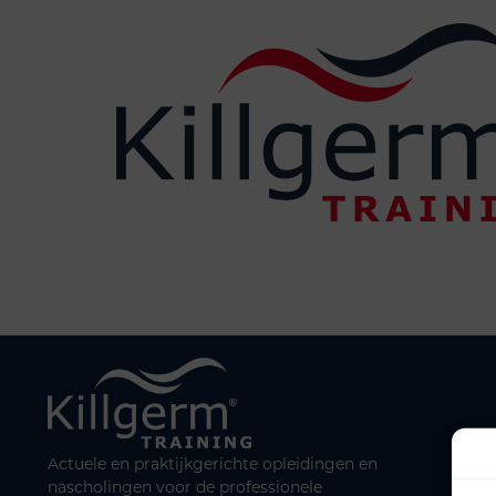
Actuele en praktijkgerichte opleidingen en
nascholingen voor de professionele