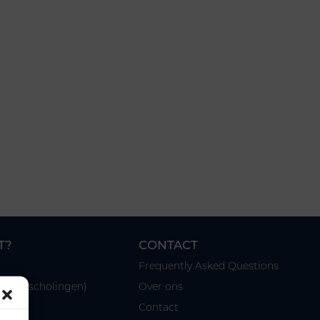
T?
CONTACT
Frequently Asked Questions
n & nascholingen)
Over ons
Contact