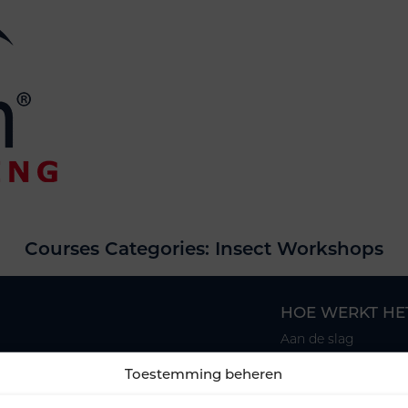
Courses Categories:
Insect Workshops
HOE WERKT HE
Aan de slag
Aanbod (opleidinge
Toestemming beheren
Training Kalender